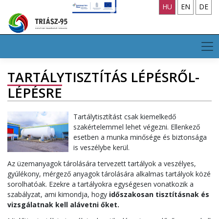
Skip
HU
EN
DE
to
content
TARTÁLYTISZTÍTÁS LÉPÉSRŐL-
LÉPÉSRE
Tartálytisztítást csak kiemelkedő
szakértelemmel lehet végezni. Ellenkező
esetben a munka minősége és biztonsága
is veszélybe kerül.
Az üzemanyagok tárolására tervezett tartályok a veszélyes,
gyúlékony, mérgező anyagok tárolására alkalmas tartályok közé
sorolhatóak. Ezekre a tartályokra egységesen vonatkozik a
szabályzat, ami kimondja, hogy
időszakosan tisztításnak és
vizsgálatnak kell alávetni őket.