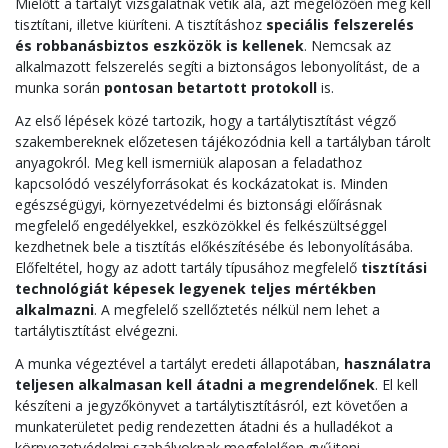
Mielőtt a tartályt vizsgálatnak vetik alá, azt megelőzően meg kell
tisztítani, illetve kiüríteni. A tisztításhoz
speciális felszerelés
és robbanásbiztos eszközök is kellenek
. Nemcsak az
alkalmazott felszerelés segíti a biztonságos lebonyolítást, de a
munka során
pontosan betartott protokoll
is.
Az első lépések közé tartozik, hogy a tartálytisztítást végző
szakembereknek előzetesen tájékozódnia kell a tartályban tárolt
anyagokról. Meg kell ismerniük alaposan a feladathoz
kapcsolódó veszélyforrásokat és kockázatokat is. Minden
egészségügyi, környezetvédelmi és biztonsági előírásnak
megfelelő engedélyekkel, eszközökkel és felkészültséggel
kezdhetnek bele a tisztítás előkészítésébe és lebonyolításába.
Előfeltétel, hogy az adott tartály típusához megfelelő
tisztítási
technológiát képesek legyenek teljes mértékben
alkalmazni
. A megfelelő szellőztetés nélkül nem lehet a
tartálytisztítást elvégezni.
A munka végeztével a tartályt eredeti állapotában,
használatra
teljesen alkalmasan kell átadni a megrendelőnek
. El kell
készíteni a jegyzőkönyvet a tartálytisztításról, ezt követően a
munkaterületet pedig rendezetten átadni és a hulladékot a
környezetvédelmi szabályoknak megfelelően gyűjteni,