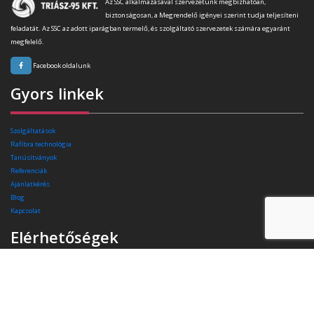
Az SSC alkalmazásával szervezetünk megbízhatóan,
biztonságosan, a Megrendelő igényei szerint tudja teljesíteni
feladatát. Az SSC az adott iparágban termelő, és szolgáltató szervezetek számára egyaránt
megfelelő.
Facebook oldalunk
Gyors linkek
Szolgáltatások
Rafibra technológia
Tanúsítványok
Referenciák
Ajánlatkérés
Blog
Kapcsolat
Elérhetőségek
Székhely:
4400 Nyíregyháza, Pazonyi tér 11.
Telefon:
+36 30 174 34 74
E-mail:
info(kukac)triasz-95kft.hu