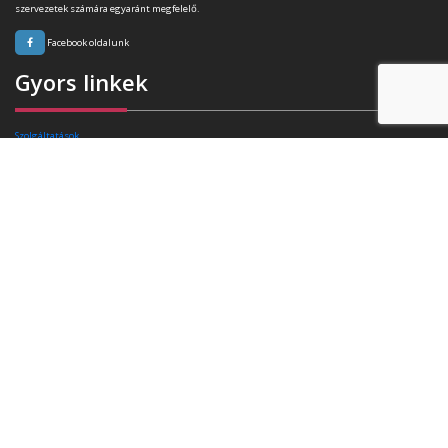
szervezetek számára egyaránt megfelelő.
Facebook oldalunk
Gyors linkek
Szolgáltatások
Rafibra technológia
Tanúsítványok
Referenciák
Ajánlatkérés
Blog
Kapcsolat
Elérhetőségek
Székhely:
4400 Nyíregyháza, Pazonyi tér 11.
Telefon:
+36 30 174 34 74
E-mail:
info(kukac)triasz-95kft.hu