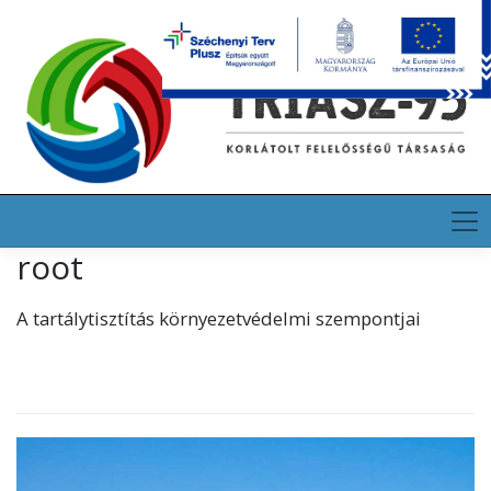
Skip
HU
EN
DE
to
content
root
A tartálytisztítás környezetvédelmi szempontjai