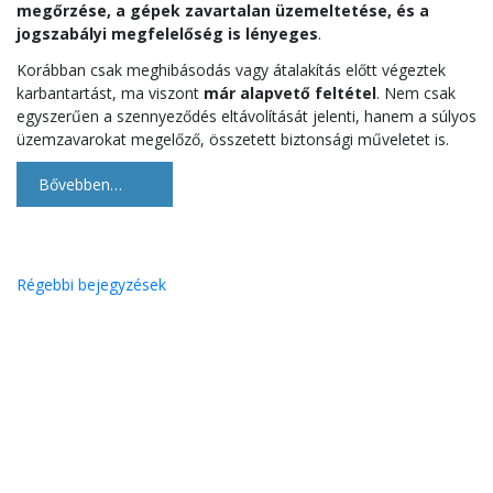
megőrzése, a gépek zavartalan üzemeltetése, és a
jogszabályi megfelelőség is lényeges
.
Korábban csak meghibásodás vagy átalakítás előtt végeztek
karbantartást, ma viszont
már alapvető feltétel
. Nem csak
egyszerűen a szennyeződés eltávolítását jelenti, hanem a súlyos
üzemzavarokat megelőző, összetett biztonsági műveletet is.
Bővebben…
Bejegyzés
Régebbi bejegyzések
navigáció