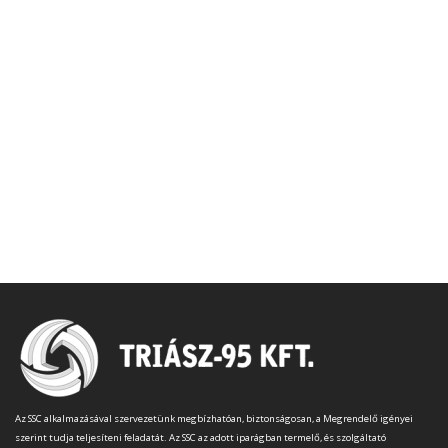
Az SSC alkalmazásával szervezetünk megbízhatóan, biztonságosan, a Megrendelő igényei
szerint tudja teljesíteni feladatát. Az SSC az adott iparágban termelő, és szolgáltató