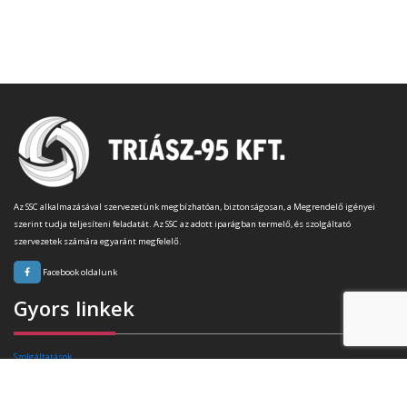
Az SSC alkalmazásával szervezetünk megbízhatóan, biztonságosan, a Megrendelő igényei
szerint tudja teljesíteni feladatát. Az SSC az adott iparágban termelő, és szolgáltató
szervezetek számára egyaránt megfelelő.
Facebook oldalunk
Gyors linkek
Szolgáltatások
Rafibra technológia
Tanúsítványok