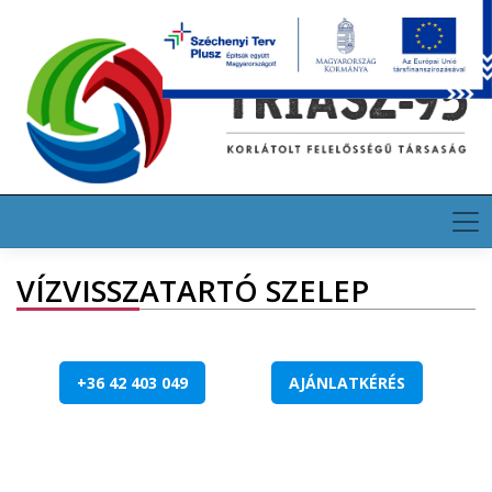
HU
EN
DE
VÍZVISSZATARTÓ SZELEP
+36 42 403 049
AJÁNLATKÉRÉS