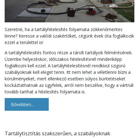
Szeretné, ha a tartályhitelesítés folyamata zökkenőmentes
lenne? Keresse a valódi szakértőket, cégünk évek óta foglalkozik
ezzel a területtel is!
A tartályhitelesítés fontos része a tárolt tartályok felmérésének.
Üzembe helyezéskor, időszakos hitelesítésnél mindenképp
foglalkozni kell ezzel. A tartályhitelesítésnél rendkívül szigorú
szabályoknak kell eleget tenni. Itt nem lehet a véletlenre bízni a
körülményeket, mert ellenkező esetben súlyos büntetéseket
kockáztathatnak az ügyfelek, arról nem beszélve, hogy a vártnál
tovább tarthat a hitelesítés folyamata is.
Bővebben…
Tartálytisztítás szakszerűen, a szabályoknak