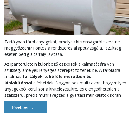
Tartályban tárol anyagokat, amelyek biztonságáról szeretne
meggyőződni? Fontos a rendszeres állapotvizsgálat, szükség
esetén pedig a tartály javítása.
Az ipar területein különböző eszközök alkalmazására van
szükség, amelyek lényeges szerepet töltenek be. A tárolásra
alkalmas
tartályok többféle méretben és
kialakítással
elérhetőek. Nagyon sok múlik azon, hogy milyen
anyagokból kerül sor a kivitelezésükre, és elengedhetetlen a
szakszerű, precíz munkavégzés a gyártási munkálatok során.
Bővebben…