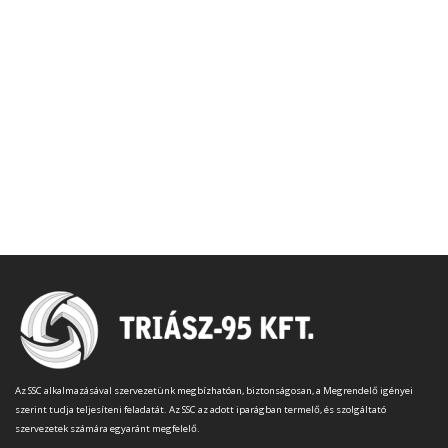
Az SSC alkalmazásával szervezetünk megbízhatóan, biztonságosan, a Megrendelő igényei
szerint tudja teljesíteni feladatát. Az SSC az adott iparágban termelő, és szolgáltató
szervezetek számára egyaránt megfelelő.