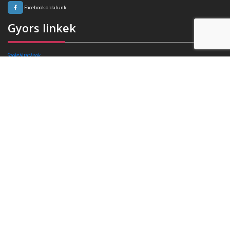
Facebook oldalunk
Gyors linkek
Szolgáltatások
Rafibra technológia
Tanúsítványok
Referenciák
Ajánlatkérés
Blog
Kapcsolat
Elérhetőségek
Székhely:
4400 Nyíregyháza, Pazonyi tér 11.
Telefon:
+36 30 174 34 74
E-mail:
info(kukac)triasz-95kft.hu