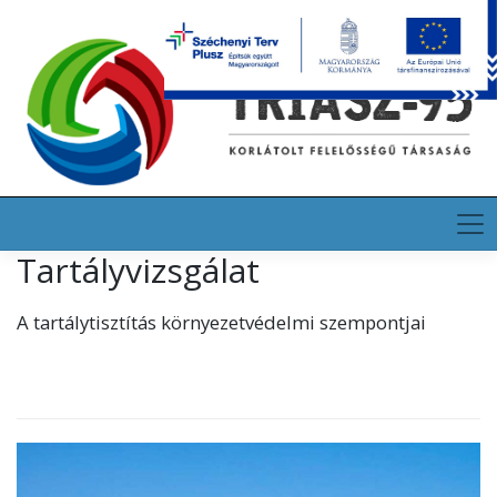
Skip
HU
EN
DE
to
content
Tartályvizsgálat
A tartálytisztítás környezetvédelmi szempontjai