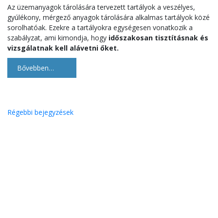
Az üzemanyagok tárolására tervezett tartályok a veszélyes,
gyúlékony, mérgező anyagok tárolására alkalmas tartályok közé
sorolhatóak. Ezekre a tartályokra egységesen vonatkozik a
szabályzat, ami kimondja, hogy
időszakosan tisztításnak és
vizsgálatnak kell alávetni őket.
Bővebben…
Bejegyzés
Régebbi bejegyzések
navigáció