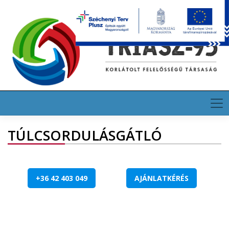
HU
EN
DE
TÚLCSORDULÁSGÁTLÓ
+36 42 403 049
AJÁNLATKÉRÉS