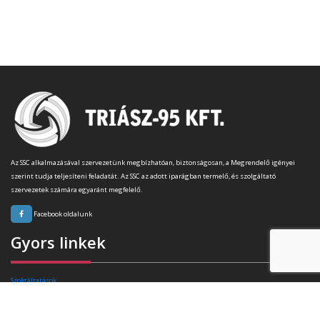
Az SSC alkalmazásával szervezetünk megbízhatóan, biztonságosan, a Megrendelő igényei
szerint tudja teljesíteni feladatát. Az SSC az adott iparágban termelő, és szolgáltató
szervezetek számára egyaránt megfelelő.
Facebook oldalunk
Gyors linkek
Szolgáltatások
Rafibra technológia
Tanúsítványok