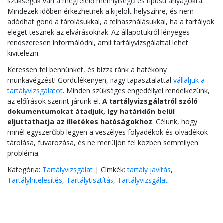
szükségük van a megfelelő mennyiségű és típusú anyagokra.
Mindezek időben érkezhetnek a kijelölt helyszínre, és nem
adódhat gond a tárolásukkal, a felhasználásukkal, ha a tartályok
eleget tesznek az elvárásoknak. Az állapotukról lényeges
rendszeresen informálódni, amit tartályvizsgálattal lehet
kivitelezni.
Keressen fel bennünket, és bízza ránk a hatékony
munkavégzést! Gördülékenyen, nagy tapasztalattal
vállaljuk a
tartályvizsgálatot
. Minden szükséges engedéllyel rendelkezünk,
az előírások szerint járunk el.
A tartályvizsgálatról szóló
dokumentumokat átadjuk, így határidőn belül
eljuttathatja az illetékes hatóságokhoz
. Célunk, hogy
minél egyszerűbb legyen a veszélyes folyadékok és olvadékok
tárolása, fuvarozása, és ne merüljön fel közben semmilyen
probléma.
Kategória:
Tartályvizsgálat
|
Címkék:
tartály javítás
,
Tartályhitelesítés
,
Tartálytisztítás
,
Tartályvizsgálat