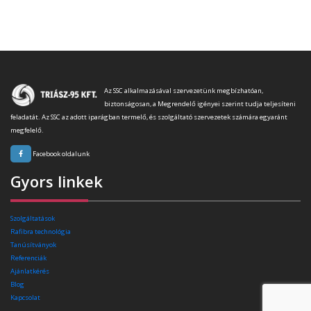
Az SSC alkalmazásával szervezetünk megbízhatóan,
biztonságosan, a Megrendelő igényei szerint tudja teljesíteni
feladatát. Az SSC az adott iparágban termelő, és szolgáltató szervezetek számára egyaránt
megfelelő.
Facebook oldalunk
Gyors linkek
Szolgáltatások
Rafibra technológia
Tanúsítványok
Referenciák
Ajánlatkérés
Blog
Kapcsolat