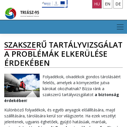
Skip
HU
EN
DE
to
content
SZAKSZERŰ TARTÁLYVIZSGÁLAT
A PROBLÉMÁK ELKERÜLÉSE
ÉRDEKÉBEN
Folyadékok, olvadékok gondos tárolásáért
felelős, amelyek a környezetbe jutva
károkat okozhatnak? Bízza ránk a
szakszerű tartályvizsgálatot
a biztonság
érdekében
!
Különböző folyadékok, és egyéb anyagok előállítására, majd
szállítására, tárolására kerül sor világszerte. Ha ezek veszélyt
jelentenek, ugyanis éghetőek, gyújtó hatásúak, maróak,