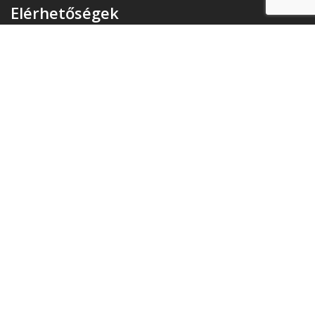
Elérhetőségek
Székhely:
4400 Nyíregyháza, Pazonyi tér 11.
Telefon:
+36 30 174 34 74
E-mail:
info(kukac)triasz-95kft.hu
Üzenj nekünk!