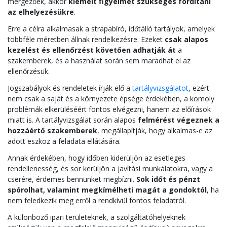
mérgezőek, akkor
kiemelt figyelmet szükséges fordítani
az elhelyezésükre
.
Erre a célra alkalmasak a strapabíró, időtálló tartályok, amelyek
többféle méretben állnak rendelkezésre. Ezeket
csak alapos
kezelést és ellenőrzést követően adhatják át
a
szakemberek, és a használat során sem maradhat el az
ellenőrzésük.
Jogszabályok és rendeletek írják elő a
tartályvizsgálatot
, ezért
nem csak a saját és a környezete épsége érdekében, a komoly
problémák elkerüléséért fontos elvégezni, hanem az előírások
miatt is. A tartályvizsgálat során alapos
felmérést végeznek a
hozzáértő szakemberek
, megállapítják, hogy alkalmas-e az
adott eszköz a feladata ellátására.
Annak érdekében, hogy időben kiderüljön az esetleges
rendellenesség, és sor kerüljön a javítási munkálatokra, vagy a
cserére, érdemes bennünket megbízni.
Sok időt és pénzt
spórolhat, valamint megkímélheti magát a gondoktól
, ha
nem feledkezik meg erről a rendkívül fontos feladatról.
A különböző ipari területeknek, a szolgáltatóhelyeknek