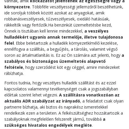
vannak, amik
kockázatot jelentenek az egészségre vagy a
környezetre
. Többféle veszélyességi jellemzőről beszélhetünk,
ide soroljuk többek között azokat az anyagokat, amik
robbanásveszélyesek, tűzveszélyesek, oxidáló hatásúak,
rákkeltők vagy fertőzők.
Ha benzinkút üzemeltetésbe kezd,
Önnek is tisztában kell lennie mindezekkel,
a veszélyes
hulladékért ugyanis annak termelője, illetve tulajdonosa
felel
. Ebbe beletartozik a hulladék környezetkímélő kezelése,
ennélfogva a szállítás, a begyűjtés, a tárolás, valamint végső
soron az ártalmatlanítás is. Ez az Ön számára azt jelenti, hogy
a
szabályos és biztonságos üzemeltetés alapvető
feltétele
, hogy szerződést köt egy céggel, amire mindezeket
rábízhatja.
Fontos tudnia, hogy veszélyes hulladék szállítást és az ezzel
kapcsolatos valamennyi tevékenységet csak a jogszabályban
előírtak szerint lehet végezni.
A szállításra vonatkozóan az
aktuális ADR szabályzat az irányadó
, a feladatot csak olyan
partnerre bízhatja, aki biztos és naprakész ismeretekkel
rendelkezik ezen a területen. A felkészültséghez hozzátartozik a
szabályoknak megfelelően felszerelt jármű, továbbá
a
szükséges hivatalos engedélyek megléte
.