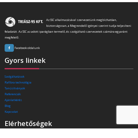
Az SSC alkalmazásával szervezetünk megbízhatóan,
biztonságosan, a Megrendelő igényei szerint tudja teljesíteni
feladatát. Az SSC az adott iparágban termelő, és szolgáltató szervezetek számára egyaránt
megfelelő.
Facebook oldalunk
Gyors linkek
Szolgáltatások
Rafibra technológia
Tanúsítványok
Referenciák
Ajánlatkérés
Blog
Kapcsolat
Elérhetőségek