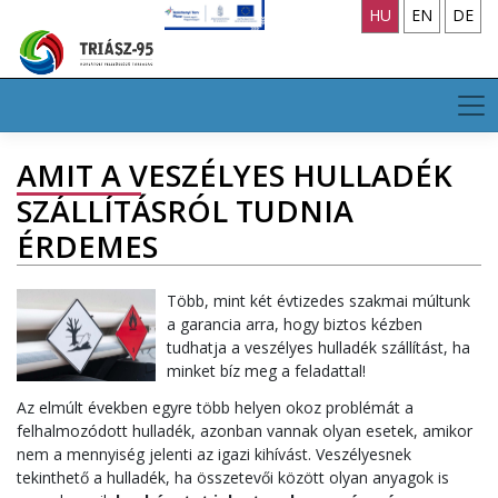
Skip
HU
EN
DE
to
content
AMIT A VESZÉLYES HULLADÉK
SZÁLLÍTÁSRÓL TUDNIA
ÉRDEMES
Több, mint két évtizedes szakmai múltunk
a garancia arra, hogy biztos kézben
tudhatja a veszélyes hulladék szállítást, ha
minket bíz meg a feladattal!
Az elmúlt években egyre több helyen okoz problémát a
felhalmozódott hulladék, azonban vannak olyan esetek, amikor
nem a mennyiség jelenti az igazi kihívást. Veszélyesnek
tekinthető a hulladék, ha összetevői között olyan anyagok is