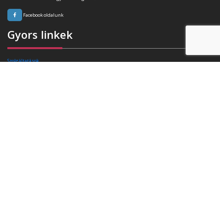
Facebook oldalunk
Gyors linkek
Szolgáltatások
Rafibra technológia
Tanúsítványok
Referenciák
Ajánlatkérés
Blog
Kapcsolat
Elérhetőségek
Székhely:
4400 Nyíregyháza, Pazonyi tér 11.
Telefon:
+36 30 174 34 74
E-mail:
info(kukac)triasz-95kft.hu