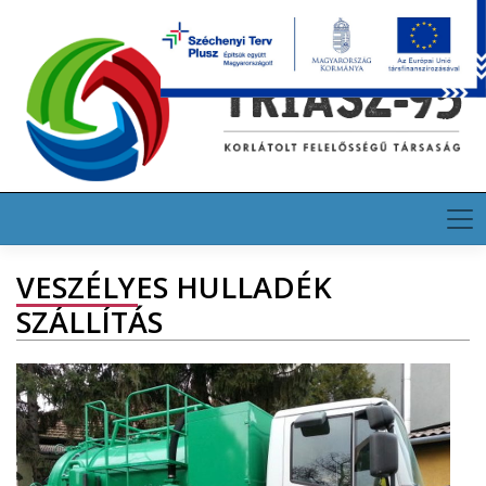
Skip
HU
EN
DE
to
content
VESZÉLYES HULLADÉK
SZÁLLÍTÁS