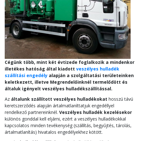
Cégünk több, mint két évtizede foglalkozik a mindenkor
illetékes hatóság által kiadott
veszélyes hulladék
szállítási engedély
alapján a szolgáltatási területeinken
keletkezett, illetve Megrendelőinknél termelődött és
általuk igényelt veszélyes hulladékszállítással.
Az
általunk szállított veszélyes hulladékokat
hosszú távú
keretszerződés alapján ártalmatlaníttatjuk engedéllyel
rendelkező partnereinknél.
Veszélyes hulladék kezelésekor
különös gonddal kell eljárni, ezért a veszélyes hulladékokkal
kapcsolatos minden tevékenység (szállítás, begyűjtés, tárolás,
ártalmatlanítás) hivatalos engedélyekhez kötött.