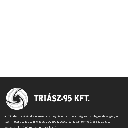
Az SSC alkalmazásával szervezetünk megbízhatóan, biztonságosan, a Megrendelő igényei
szerint tudja teljesíteni feladatát. Az SSC az adott iparágban termelő, és szolgáltató
szervezetek számára egyaránt megfelelő.