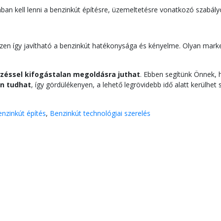
n kell lenni a benzinkút építésre, üzemeltetésre vonatkozó szabályok
zen így javítható a benzinkút hatékonysága és kényelme. Olyan marke
zéssel kifogástalan megoldásra juthat
. Ebben segítünk Önnek, h
n tudhat
, így gördülékenyen, a lehető legrövidebb idő alatt kerülhet
nzinkút építés
,
Benzinkút technológiai szerelés