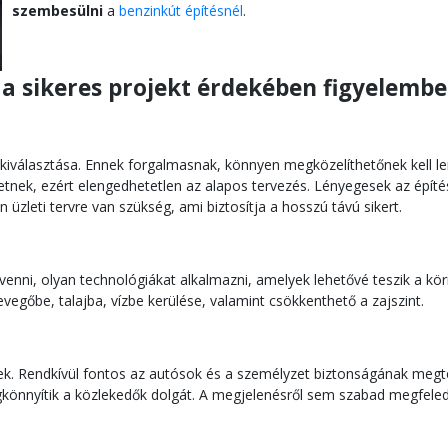
szembesülni
a
benzinkút építésnél
.
a sikeres projekt érdekében figyelembe
n kiválasztása. Ennek forgalmasnak, könnyen megközelíthetőnek kell l
etnek, ezért elengedhetetlen az alapos tervezés. Lényegesek az építés
 üzleti tervre van szükség, ami biztosítja a hosszú távú sikert.
enni, olyan technológiákat alkalmazni, amelyek lehetővé teszik a kör
egőbe, talajba, vízbe kerülése, valamint csökkenthető a zajszint.
tek. Rendkívül fontos az autósok és a személyzet biztonságának meg
könnyítik a közlekedők dolgát. A megjelenésről sem szabad megfeledk