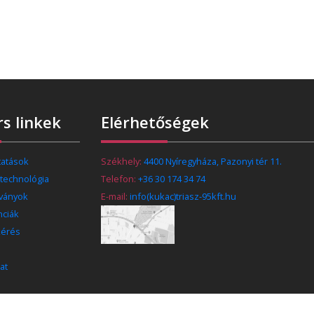
s linkek
Elérhetőségek
tatások
Székhely:
4400 Nyíregyháza, Pazonyi tér 11.
 technológia
Telefon:
+36 30 174 34 74
tványok
E-mail:
info(kukac)triasz-95kft.hu
nciák
kérés
at