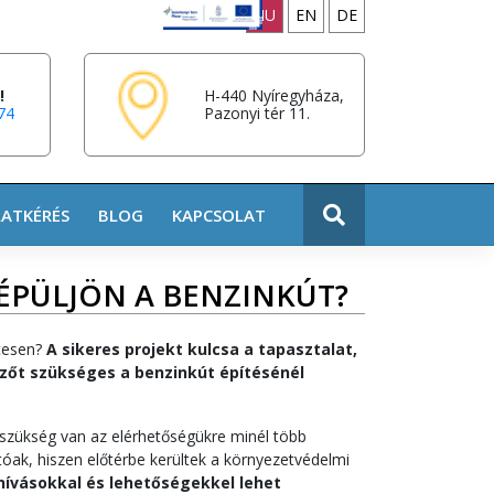
HU
EN
DE
!
H-440 Nyíregyháza,
74
Pazonyi tér 11.
LATKÉRÉS
BLOG
KAPCSOLAT
 ÉPÜLJÖN A BENZINKÚT?
tesen?
A sikeres projekt kulcsa a tapasztalat,
őt szükséges a benzinkút építésénél
 szükség van az elérhetőségükre minél több
tóak, hiszen előtérbe kerültek a környezetvédelmi
ihívásokkal és lehetőségekkel lehet