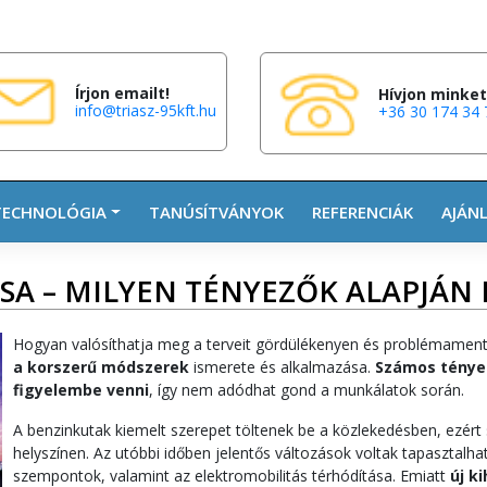
Írjon emailt!
Hívjon minket
info@triasz-95kft.hu
+36 30 174 34 
TECHNOLÓGIA
TANÚSÍTVÁNYOK
REFERENCIÁK
AJÁN
CSA – MILYEN TÉNYEZŐK ALAPJÁN
Hogyan valósíthatja meg a terveit gördülékenyen és problémamen
a korszerű módszerek
ismerete és alkalmazása.
Számos tényez
figyelembe venni
, így nem adódhat gond a munkálatok során.
A benzinkutak kiemelt szerepet töltenek be a közlekedésben, ezért
helyszínen. Az utóbbi időben jelentős változások voltak tapasztalha
szempontok, valamint az elektromobilitás térhódítása. Emiatt
új k