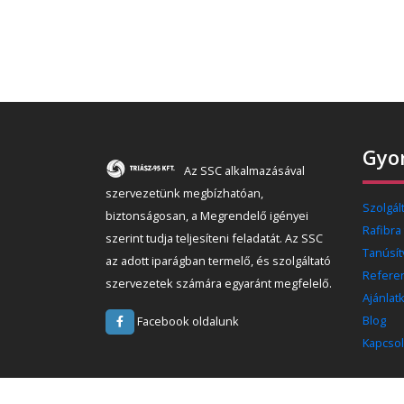
Gyor
Az SSC alkalmazásával
szervezetünk megbízhatóan,
Szolgál
biztonságosan, a Megrendelő igényei
Rafibra
szerint tudja teljesíteni feladatát. Az SSC
Tanúsí
az adott iparágban termelő, és szolgáltató
Refere
szervezetek számára egyaránt megfelelő.
Ajánlat
Blog
Facebook oldalunk
Kapcsol