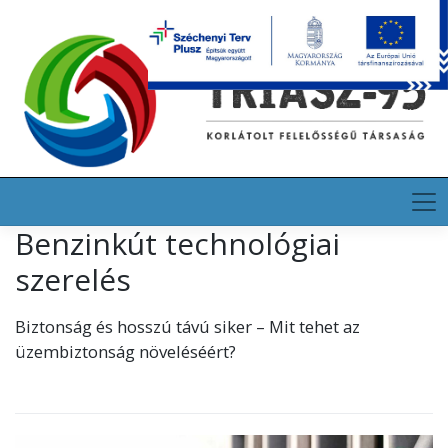
Skip
HU
EN
DE
to
content
Benzinkút technológiai
szerelés
Biztonság és hosszú távú siker – Mit tehet az
üzembiztonság növeléséért?