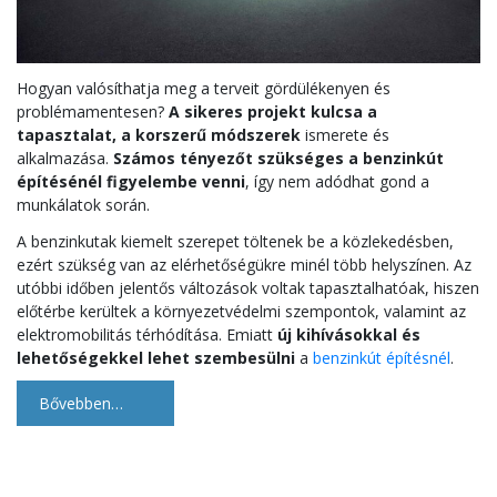
Hogyan valósíthatja meg a terveit gördülékenyen és
problémamentesen?
A sikeres projekt kulcsa a
tapasztalat, a korszerű módszerek
ismerete és
alkalmazása.
Számos tényezőt szükséges a benzinkút
építésénél figyelembe venni
, így nem adódhat gond a
munkálatok során.
A benzinkutak kiemelt szerepet töltenek be a közlekedésben,
ezért szükség van az elérhetőségükre minél több helyszínen. Az
utóbbi időben jelentős változások voltak tapasztalhatóak, hiszen
előtérbe kerültek a környezetvédelmi szempontok, valamint az
elektromobilitás térhódítása. Emiatt
új kihívásokkal és
lehetőségekkel lehet szembesülni
a
benzinkút építésnél
.
Bővebben…