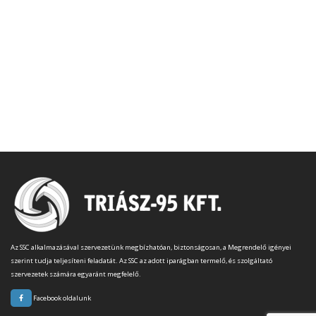
Az SSC alkalmazásával szervezetünk megbízhatóan, biztonságosan, a Megrendelő igényei
szerint tudja teljesíteni feladatát. Az SSC az adott iparágban termelő, és szolgáltató
szervezetek számára egyaránt megfelelő.
Facebook oldalunk