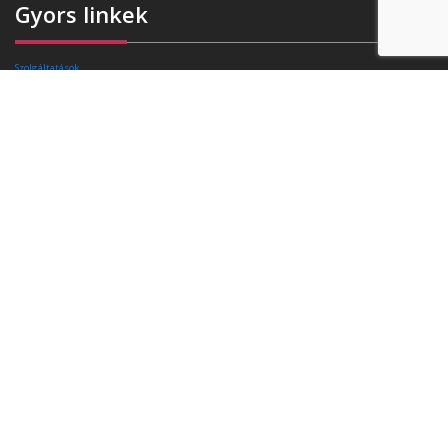
Gyors linkek
Szolgáltatások
Rafibra technológia
Tanúsítványok
Referenciák
Ajánlatkérés
Blog
Kapcsolat
Elérhetőségek
Székhely:
4400 Nyíregyháza, Pazonyi tér 11.
Telefon:
+36 30 174 34 74
E-mail:
info(kukac)triasz-95kft.hu