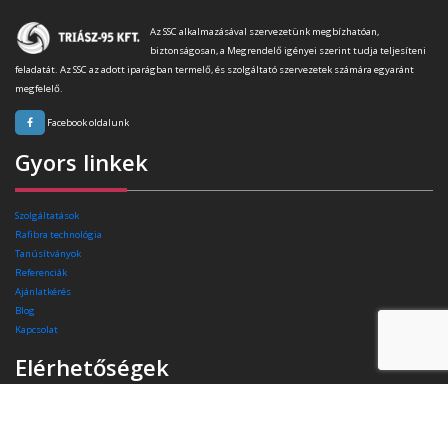
Az SSC alkalmazásával szervezetünk megbízhatóan,
biztonságosan, a Megrendelő igényei szerint tudja teljesíteni
feladatát. Az SSC az adott iparágban termelő, és szolgáltató szervezetek számára egyaránt
megfelelő.
Facebook oldalunk
Gyors linkek
Szolgáltatások
Rafibra technológia
Tanúsítványok
Referenciák
Ajánlatkérés
Blog
Kapcsolat
Elérhetőségek
Székhely:
4400 Nyíregyháza, Pazonyi tér 11.
Telefon:
+36 30 174 34 74