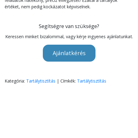
feladatok hatékony, precíz elvégzését! Ezáltal a tartályok
értéket, nem pedig kockázatot képviselnek.
Segítségre van szüksége?
Keressen minket bizalommal, vagy kérje ingyenes ajánlatunkat.
Ajánlatkérés
Kategória:
Tartálytisztítás
|
Címkék:
Tartálytisztítás