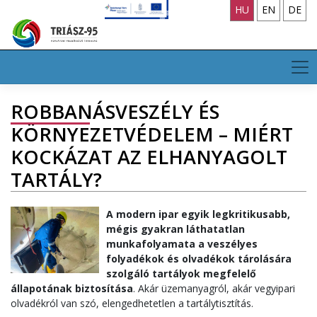
Skip
HU
EN
DE
to
content
ROBBANÁSVESZÉLY ÉS
KÖRNYEZETVÉDELEM – MIÉRT
KOCKÁZAT AZ ELHANYAGOLT
TARTÁLY?
A modern ipar egyik legkritikusabb,
mégis gyakran láthatatlan
munkafolyamata a veszélyes
folyadékok és olvadékok tárolására
szolgáló tartályok megfelelő
állapotának biztosítása
. Akár üzemanyagról, akár vegyipari
olvadékról van szó, elengedhetetlen a tartálytisztítás.