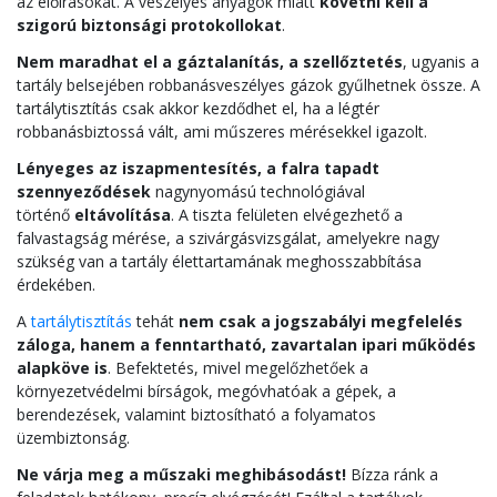
az előírásokat. A veszélyes anyagok miatt
követni kell a
szigorú biztonsági protokollokat
.
Nem maradhat el a gáztalanítás, a szellőztetés
, ugyanis a
tartály belsejében robbanásveszélyes gázok gyűlhetnek össze. A
tartálytisztítás csak akkor kezdődhet el, ha a légtér
robbanásbiztossá vált, ami műszeres mérésekkel igazolt.
Lényeges az iszapmentesítés, a falra tapadt
szennyeződések
nagynyomású technológiával
történő
eltávolítása
. A tiszta felületen elvégezhető a
falvastagság mérése, a szivárgásvizsgálat, amelyekre nagy
szükség van a tartály élettartamának meghosszabbítása
érdekében.
A
tartálytisztítás
tehát
nem csak a jogszabályi megfelelés
záloga, hanem a fenntartható, zavartalan ipari működés
alapköve is
. Befektetés, mivel megelőzhetőek a
környezetvédelmi bírságok, megóvhatóak a gépek, a
berendezések, valamint biztosítható a folyamatos
üzembiztonság.
Ne várja meg a műszaki meghibásodást!
Bízza ránk a