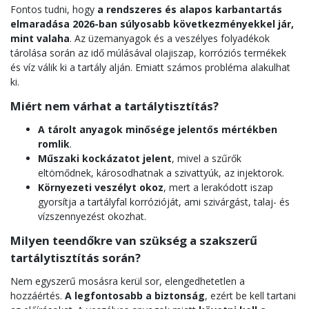
Fontos tudni, hogy
a rendszeres és alapos karbantartás
elmaradása 2026-ban súlyosabb következményekkel jár,
mint valaha
. Az üzemanyagok és a veszélyes folyadékok
tárolása során az idő múlásával olajiszap, korróziós termékek
és víz válik ki a tartály alján. Emiatt számos probléma alakulhat
ki.
Miért nem várhat a tartálytisztítás?
A tárolt anyagok minősége jelentős mértékben
romlik
.
Műszaki kockázatot jelent
, mivel a szűrők
eltömődnek, károsodhatnak a szivattyúk, az injektorok.
Környezeti veszélyt okoz
, mert a lerakódott iszap
gyorsítja a tartályfal korrózióját, ami szivárgást, talaj- és
vízszennyezést okozhat.
Milyen teendőkre van szükség a szakszerű
tartálytisztítás során?
Nem egyszerű mosásra kerül sor, elengedhetetlen a
hozzáértés.
A legfontosabb a biztonság
, ezért be kell tartani