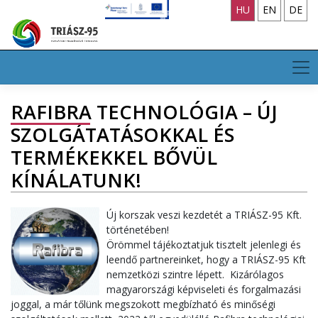
Skip
HU
EN
DE
to
content
RAFIBRA TECHNOLÓGIA – ÚJ
SZOLGÁTATÁSOKKAL ÉS
TERMÉKEKKEL BŐVÜL
KÍNÁLATUNK!
Új korszak veszi kezdetét a TRIÁSZ-95 Kft.
történetében!
Örömmel tájékoztatjuk tisztelt jelenlegi és
leendő partnereinket, hogy a TRIÁSZ-95 Kft
nemzetközi szintre lépett. Kizárólagos
magyarországi képviseleti és forgalmazási
joggal, a már tőlünk megszokott megbízható és minőségi