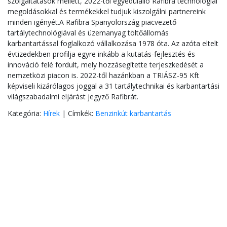
szolgáltatások mellett, 2022-től egyedülálló Rafibra technológiai
megoldásokkal és termékekkel tudjuk kiszolgálni partnereink
minden igényét.
A Rafibra Spanyolország piacvezető
tartálytechnológiával és üzemanyag töltőállomás
karbantartással foglalkozó vállalkozása 1978 óta. Az azóta eltelt
évtizedekben profilja egyre inkább a kutatás-fejlesztés és
innováció felé fordult, mely hozzásegítette terjeszkedését a
nemzetközi piacon is. 2022-től hazánkban a TRIÁSZ-95 Kft
képviseli kizárólagos joggal a 31 tartálytechnikai és karbantartási
világszabadalmi eljárást jegyző Rafibrát.
Kategória:
Hírek
|
Címkék:
Benzinkút karbantartás