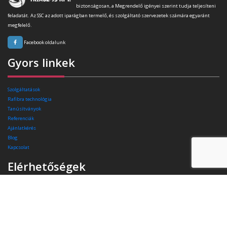
biztonságosan, a Megrendelő igényei szerint tudja teljesíteni
feladatát. Az SSC az adott iparágban termelő, és szolgáltató szervezetek számára egyaránt
megfelelő.
Facebook oldalunk
Gyors linkek
Szolgáltatások
Rafibra technológia
Tanúsítványok
Referenciák
Ajánlatkérés
Blog
Kapcsolat
Elérhetőségek
Székhely:
4400 Nyíregyháza, Pazonyi tér 11.
Telefon:
+36 30 174 34 74
E-mail:
info(kukac)triasz-95kft.hu