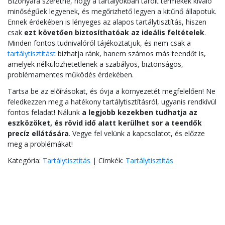
Bizonyára szeretné, hogy a tartályokban tárolt termékek kiváló
minőségűek legyenek, és megőrizhető legyen a kitűnő állapotuk.
Ennek érdekében is lényeges az alapos tartálytisztítás, hiszen
csak
ezt követően biztosíthatóak az ideális feltételek
.
Minden fontos tudnivalóról tájékoztatjuk, és nem csak a
tartálytisztítást
bízhatja ránk, hanem számos más teendőt is,
amelyek nélkülözhetetlenek a szabályos, biztonságos,
problémamentes működés érdekében.
Tartsa be az előírásokat, és óvja a környezetét megfelelően! Ne
feledkezzen meg a hatékony tartálytisztításról, ugyanis rendkívül
fontos feladat! Nálunk
a legjobb kezekben tudhatja az
eszközöket, és rövid idő alatt kerülhet sor a teendők
precíz ellátására
. Vegye fel velünk a kapcsolatot, és előzze
meg a problémákat!
Kategória:
Tartálytisztítás
|
Címkék:
Tartálytisztítás