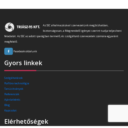
Az SSC alkalmazásával szervezetünk megbízhatóan,
biztonságosan, a Megrendelő igényei szerint tudja teljesíteni
feladatát. Az SSC az adott iparágban termelő, és szolgáltató szervezetek számára egyaránt
megfelelő.
Facebook oldalunk
Gyors linkek
Szolgáltatások
Rafibra technológia
Tanúsítványok
Referenciák
Ajánlatkérés
Blog
Kapcsolat
Elérhetőségek