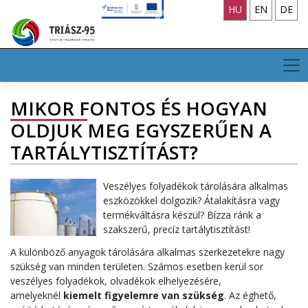
Skip
HU
EN
DE
to
content
MIKOR FONTOS ÉS HOGYAN
OLDJUK MEG EGYSZERŰEN A
TARTÁLYTISZTÍTÁST?
Veszélyes folyadékok tárolására alkalmas
eszközökkel dolgozik? Átalakításra vagy
termékváltásra készül? Bízza ránk a
szakszerű, precíz tartálytisztítást!
A különböző anyagok tárolására alkalmas szerkezetekre nagy
szükség van minden területen. Számos esetben kerül sor
veszélyes folyadékok, olvadékok elhelyezésére,
amelyeknél
kiemelt figyelemre van szükség
. Az éghető,