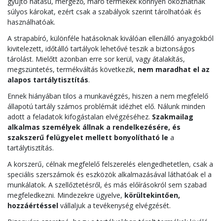
gyújtó hatású, mérgező, maró termékek könnyen okozhatnak
súlyos károkat, ezért csak a szabályok szerint tárolhatóak és
használhatóak.
A strapabíró, különféle hatásoknak kiválóan ellenálló anyagokból
kivitelezett, időtálló tartályok lehetővé teszik a biztonságos
tárolást. Mielőtt azonban erre sor kerül, vagy átalakítás,
megszüntetés, termékváltás következik,
nem maradhat el az
alapos tartálytisztítás
.
Ennek hiányában tilos a munkavégzés, hiszen a nem megfelelő
állapotú tartály számos problémát idézhet elő. Nálunk minden
adott a feladatok kifogástalan elvégzéséhez.
Szakmailag
alkalmas személyek állnak a rendelkezésére, és
szakszerű felügyelet mellett bonyolítható le
a
tartálytisztítás.
A korszerű, célnak megfelelő felszerelés elengedhetetlen, csak a
speciális szerszámok és eszközök alkalmazásával láthatóak el a
munkálatok. A szellőztetésről, és más előírásokról sem szabad
megfeledkezni. Mindezekre ügyelve,
körültekintően,
hozzáértéssel
vállaljuk a tevékenység elvégzését.