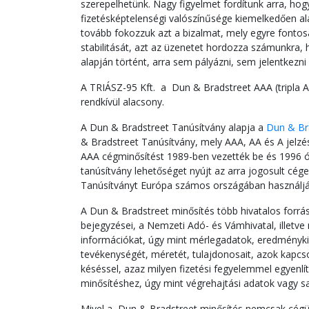
szerepelhetünk. Nagy figyelmet fordítunk arra, hog
fizetésképtelenségi valószínűsége kiemelkedően a
tovább fokozzuk azt a bizalmat, mely egyre fontos
stabilitását, azt az üzenetet hordozza számunkra,
alapján történt, arra sem pályázni, sem jelentkezn
A TRIÁSZ-95 Kft. a Dun & Bradstreet AAA (tripla A)
rendkívül alacsony.
A Dun & Bradstreet Tanúsítvány alapja a
Dun & Br
& Bradstreet Tanúsítvány, mely AAA, AA és A jelzéssel
AAA cégminősítést 1989-ben vezették be és 1996 ó
tanúsítvány lehetőséget nyújt az arra jogosult c
Tanúsítványt Európa számos országában használják a
A Dun & Bradstreet minősítés több hivatalos forr
bejegyzései, a Nemzeti Adó- és Vámhivatal, illetve 
információkat, úgy mint mérlegadatok, eredménykim
tevékenységét, méretét, tulajdonosait, azok kapcso
késéssel, azaz milyen fizetési fegyelemmel egyenlít
minősítéshez, úgy mint végrehajtási adatok vagy sa
Mivel a Dun & Bradstreet minősítés nemcsak cégünk