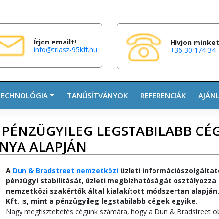
Írjon emailt!
Hívjon minket
info@triasz-95kft.hu
+36 30 174 34 
TECHNOLÓGIA
TANÚSÍTVÁNYOK
REFERENCIÁK
AJÁN
A PÉNZÜGYILEG LEGSTABILABB CÉ
NYA ALAPJÁN
A
Dun & Bradstreet nemzetközi
üzleti információszolgálta
pénzügyi stabilitását, üzleti megbízhatóságát osztályozza
nemzetközi szakértők által kialakított módszertan alapján.
Kft. is, mint a pénzügyileg legstabilabb cégek egyike.
Nagy megtiszteltetés cégünk számára, hogy a Dun & Bradstreet obj