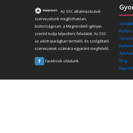
Gyor
Az SSC alkalmazásával
szervezetünk megbízhatóan,
Szolgál
biztonságosan, a Megrendelő igényei
Rafibra
szerint tudja teljesíteni feladatát. Az SSC
Tanúsí
az adott iparágban termelő, és szolgáltató
Refere
szervezetek számára egyaránt megfelelő.
Ajánlat
Blog
Facebook oldalunk
Kapcsol