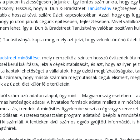
y a piacon tisztességesen járjunk el, így fontos számunkra, hogy egy 
lacsony. Hisszük, hogy a Dun & Bradstreet
Tanúsítvány
segítségével ü
abb a hosszú távú, szilárd üzleti kapcsolatokban. Azzal, hogy egy fü
 hogy jó úton járunk cégünk építésében, fejlesztésében. Mivel válla
i nem lehet, így a Dun & Bradstreet Tanúsítvány valóban pozitívan k
 Tanúsítványát kapta meg, mely azt jelzi, hogy velünk történő üzleti
adstreet minősítése
, mely nemzetközi szinten hosszú évtizedek óta 
 kerül kiállításra, jelzi a cégek stabilitását, és azt, hogy az ilyen jel
ta kaptak lehetőséget a vállalatok, hogy üzleti megbízhatóságukat 
égek számára, hogy mások számára megmutassák cégük elismert, megbí
z üzleti élet különféle területein.
ásból származó adaton alapul, úgy mint – Magyarország esetében – az
más hatóságok adatai. A hivatalos források adatai mellett a minősítés
utatás, trendek. A minősítés figyelembe veszi a cég vagy szervezet d
lódásait. A Fizetési tapasztalat program adataiból beépíti a minősíté
i ki számláit. A fentieken kívül számos egyéb gyűjtött információt is
jtóhírek.
 jelenlegi pénzügyi stabilitását mutatja, hanem a Dun & Bradstreet 