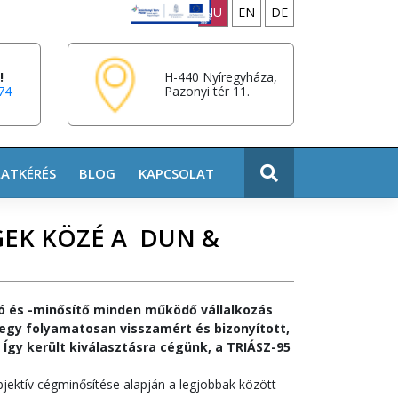
HU
EN
DE
!
H-440 Nyíregyháza,
74
Pazonyi tér 11.
LATKÉRÉS
BLOG
KAPCSOLAT
GEK KÖZÉ A DUN &
tó és -minősítő minden működő vállalkozás
 egy folyamatosan visszamért és bizonyított,
 Így került kiválasztásra cégünk, a TRIÁSZ-95
ektív cégminősítése alapján a legjobbak között