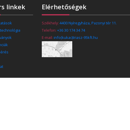
s linkek
Elérhetőségek
tatások
Székhely:
4400 Nyíregyháza, Pazonyi tér 11.
 technológia
Telefon:
+36 30 174 34 74
tványok
E-mail:
info(kukac)triasz-95kft.hu
nciák
kérés
at
Triász-95 Kft. - 2026