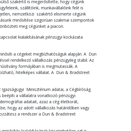
külső szakértő is megerősítette, hogy cégünk
gyfeleink, szállítóink, munkavállalóink felé is
ggetlen, nemzetközi szakértő elismerte cégünk
lkozásunk minősítése szigorúan szakmai szempontok
ülönbözteti meg cégünket a piacon.
 kapcsolat kialakításának pénzügyi kockázata
minősíti a cégeket megbízhatóságuk alapján. A Dun
zéssel rendelkező vállalkozás pénzügyileg stabil. Az
tanúsítvány formájában is megmutassák. A
zható, hitelképes vállalat. A Dun & Bradstreet
 Igazságügyi Minisztérium adatai, a Cégbíróság
 beépíti a vállalatra vonatkozó pénzügyi
emográfiai adatait, azaz a cég életkorát,
sbe, hogy az adott vállalkozás határidőben vagy
 hozzátesz a rendszer a Dun & Bradstreet
minősítés kialakításának köszönhetően azt is,