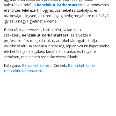
palettánkat bővíti a
benzinkút karbantartás
is. A rendszeres
ellenőrzés felel azért, hogy az üzemeltetés szabályos és
biztonságos legyen, az üzemanyag pedig megőrizze minőségét,
így ez is nagy figyelmet érdemel.
Bízza ránk a tervezést, kivitelezést, valamint a
szakszerű
benzinkút karbantartást
, és élvezze a
professzionális megoldásokat, amikkel támogatni tudjuk
vállalkozását! Ha érdekli a lehetőség, lépjen velünk kapcsolatba
elérhetőségeink egyikén, kérje ajánlatunkat és tegye fel
kérdéseit, mindenben rendelkezésére állunk!
Kategória:
Benzinkút építés
|
Címkék:
Benzinkút építés
,
Benzinkút karbantartás