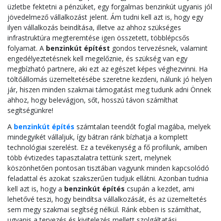
üzletbe fektetni a pénzüket, egy forgalmas benzinkút ugyanis jól
jövedelmező vállalkozást jelent. Ám tudni kell azt is, hogy egy
ilyen vállalkozás beindítása, illetve az ahhoz szükséges
infrastruktúra megteremtése igen összetett, többlépcsős
folyamat. A
benzinkút építést
gondos tervezésnek, valamint
engedélyeztetésnek kell megelőznie, és szükség van egy
megbízható partnere, aki ezt az egészet képes véghezvinni. Ha
töltőállomás üzemeltetésébe szeretne kezdeni, nálunk jó helyen
jár, hiszen minden szakmai támogatást meg tudunk adni Önnek
ahhoz, hogy belevágjon, sőt, hosszú távon számíthat
segítségünkre!
A
benzinkút építés
számtalan teendőt foglal magába, melyek
mindegyikét vállaljuk, így bátran ránk bízhatja a komplett
technológiai szerelést. Ez a tevékenység a fő profilunk, amiben
több évtizedes tapasztalatra tettünk szert, melynek
köszönhetően pontosan tisztában vagyunk minden kapcsolódó
feladattal és azokat szakszerűen tudjuk ellátni. Azonban tudnia
kell azt is, hogy a
benzinkút építés
csupán a kezdet, ami
lehetővé teszi, hogy beindítsa vállalkozását, és az üzemeltetés
sem megy szakmai segítség nélkül. Ránk ebben is számíthat,
ugyanis a tervezés és kivitelezés mellett szolgáltatási