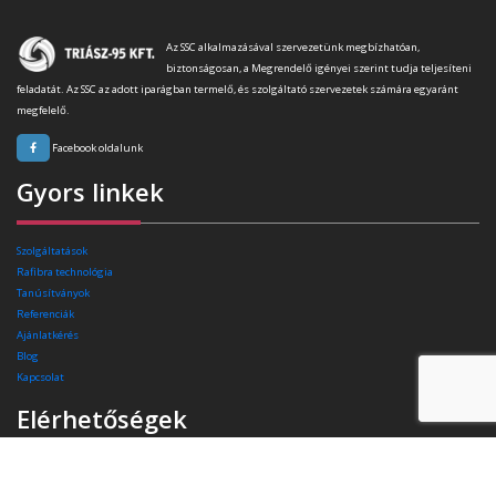
Az SSC alkalmazásával szervezetünk megbízhatóan,
biztonságosan, a Megrendelő igényei szerint tudja teljesíteni
feladatát. Az SSC az adott iparágban termelő, és szolgáltató szervezetek számára egyaránt
megfelelő.
Facebook oldalunk
Gyors linkek
Szolgáltatások
Rafibra technológia
Tanúsítványok
Referenciák
Ajánlatkérés
Blog
Kapcsolat
Elérhetőségek
Székhely:
4400 Nyíregyháza, Pazonyi tér 11.