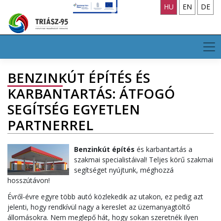
Skip
HU
EN
DE
to
content
BENZINKÚT ÉPÍTÉS ÉS
KARBANTARTÁS: ÁTFOGÓ
SEGÍTSÉG EGYETLEN
PARTNERREL
Benzinkút építés
és karbantartás a
szakmai specialistáival! Teljes körű szakmai
segítséget nyújtunk, méghozzá
hosszútávon!
Évről-évre egyre több autó közlekedik az utakon, ez pedig azt
jelenti, hogy rendkívül nagy a kereslet az üzemanyagtöltő
állomásokra. Nem meglepő hát, hogy sokan szeretnék ilyen