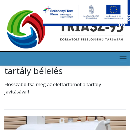
Skip
HU
EN
DE
to
content
tartály bélelés
Hosszabbítsa meg az élettartamot a tartály
javításával!