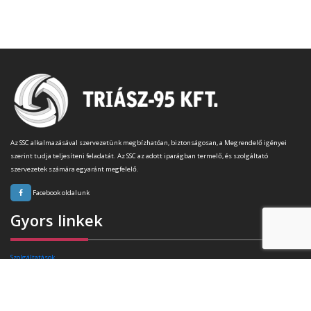
Az SSC alkalmazásával szervezetünk megbízhatóan, biztonságosan, a Megrendelő igényei
szerint tudja teljesíteni feladatát. Az SSC az adott iparágban termelő, és szolgáltató
szervezetek számára egyaránt megfelelő.
Facebook oldalunk
Gyors linkek
Szolgáltatások
Rafibra technológia
Tanúsítványok
Referenciák
Ajánlatkérés