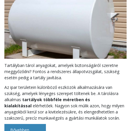
Tartályban tárol anyagokat, amelyek biztonságáról szeretne
meggyőződni? Fontos a rendszeres állapotvizsgálat, szükség
esetén pedig a tartály javítása.
Az ipar területein különböző eszközök alkalmazására van
szükség, amelyek lényeges szerepet töltenek be. A tárolásra
alkalmas
tartályok többféle méretben és
kialakítással
elérhetőek. Nagyon sok múlik azon, hogy milyen
anyagokból kerül sor a kivitelezésükre, és elengedhetetlen a
szakszerű, precíz munkavégzés a gyártási munkálatok során.
Bővebben…