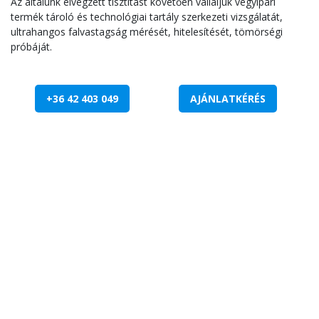
Az általunk elvégzett tisztítást követően vállaljuk vegyipari
termék tároló és technológiai tartály szerkezeti vizsgálatát,
ultrahangos falvastagság mérését, hitelesítését, tömörségi
próbáját.
+36 42 403 049
AJÁNLATKÉRÉS