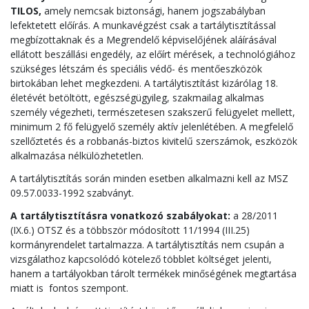
TILOS,
amely nemcsak biztonsági, hanem jogszabályban
lefektetett előírás. A munkavégzést csak a tartálytisztítással
megbízottaknak és a Megrendelő képviselőjének aláírásával
ellátott beszállási engedély, az előírt mérések, a technológiához
szükséges létszám és speciális védő- és mentőeszközök
birtokában lehet megkezdeni. A tartálytisztítást kizárólag 18.
életévét betöltött, egészségügyileg, szakmailag alkalmas
személy végezheti, természetesen szakszerű felügyelet mellett,
minimum 2 fő felügyelő személy aktív jelenlétében. A megfelelő
szellőztetés és a robbanás-biztos kivitelű szerszámok, eszközök
alkalmazása nélkülözhetetlen.
A tartálytisztítás során minden esetben alkalmazni kell az MSZ
09.57.0033-1992 szabványt.
A tartálytisztításra vonatkozó szabályokat:
a 28/2011
(IX.6.) OTSZ és a többször módosított 11/1994 (III.25)
kormányrendelet tartalmazza. A tartálytisztítás nem csupán a
vizsgálathoz kapcsolódó kötelező többlet költséget jelenti,
hanem a tartályokban tárolt termékek minőségének megtartása
miatt is fontos szempont.