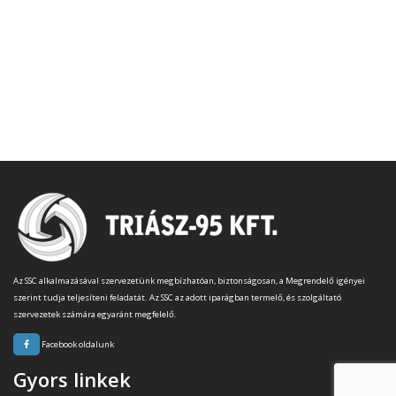
Az SSC alkalmazásával szervezetünk megbízhatóan, biztonságosan, a Megrendelő igényei
szerint tudja teljesíteni feladatát. Az SSC az adott iparágban termelő, és szolgáltató
szervezetek számára egyaránt megfelelő.
Facebook oldalunk
Gyors linkek