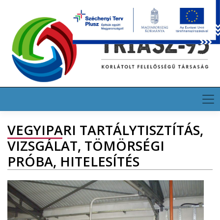
Skip
HU
EN
DE
to
content
VEGYIPARI TARTÁLYTISZTÍTÁS,
VIZSGÁLAT, TÖMÖRSÉGI
PRÓBA, HITELESÍTÉS