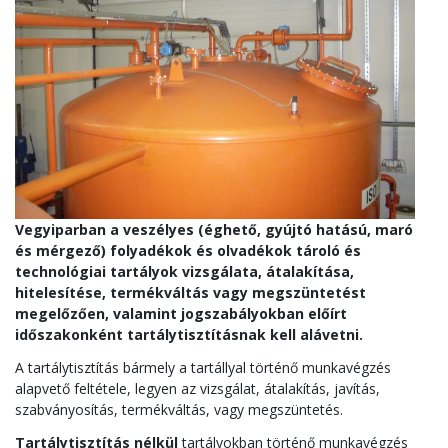
Vegyiparban a veszélyes (éghető, gyújtó hatású, maró
és mérgező) folyadékok és olvadékok tároló és
technológiai tartályok vizsgálata, átalakítása,
hitelesítése, termékváltás vagy megszüntetést
megelőzően, valamint jogszabályokban előírt
időszakonként tartálytisztításnak kell alávetni.
A tartálytisztítás bármely a tartállyal történő munkavégzés
alapvető feltétele, legyen az vizsgálat, átalakítás, javítás,
szabványosítás, termékváltás, vagy megszüntetés.
Tartálytisztítás nélkül
tartályokban történő munkavégzés