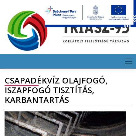
Skip
HU
EN
DE
to
content
CSAPADÉKVÍZ OLAJFOGÓ,
ISZAPFOGÓ TISZTÍTÁS,
KARBANTARTÁS