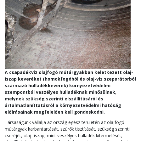
A csapadékvíz olajfogó műtárgyakban keletkezett olaj-
iszap keveréket (homokfogóból és olaj-víz szeparátorból
származó hulladékkeverék) környezetvédelmi
szempontból veszélyes hulladéknak minősülnek,
melynek szükség szerinti elszállításáról és
ártalmatlaníttatásról a környezetvédelmi hatóság
előírásainak megfelelően kell gondoskodni.
Társaságunk vállalja az ország egész területén az olajfogó
műtárgyak karbantartását, szűrők tisztítását, szükség szerinti
cseréjét, olaj- iszap, mint veszélyes hulladék kitermelését,