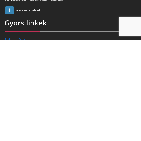
Facebook oldalunk
Gyors linkek
Szolgáltatások
Rafibra technológia
Tanúsítványok
Referenciák
Ajánlatkérés
Blog
Kapcsolat
Elérhetőségek
Székhely:
4400 Nyíregyháza, Pazonyi tér 11.
Telefon:
+36 30 174 34 74
E-mail:
info(kukac)triasz-95kft.hu