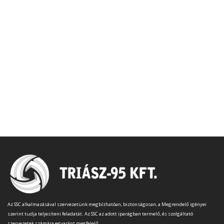
Az SSC alkalmazásával szervezetünk megbízhatóan, biztonságosan, a Megrendelő igényei
szerint tudja teljesíteni feladatát. Az SSC az adott iparágban termelő, és szolgáltató
szervezetek számára egyaránt megfelelő.