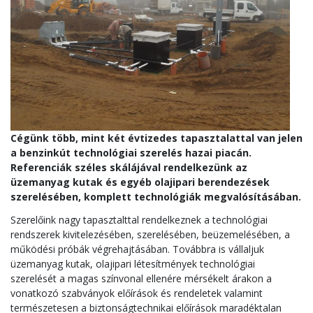
Cégünk több, mint két évtizedes tapasztalattal van jelen
a benzinkút technológiai szerelés hazai piacán.
Referenciák széles skálájával rendelkezünk az
üzemanyag kutak és egyéb olajipari berendezések
szerelésében, komplett technológiák megvalósításában.
Szerelőink nagy tapasztalttal rendelkeznek a technológiai
rendszerek kivitelezésében, szerelésében, beüzemelésében, a
működési próbák végrehajtásában. Továbbra is vállaljuk
üzemanyag kutak, olajipari létesítmények technológiai
szerelését a magas színvonal ellenére mérsékelt árakon a
vonatkozó szabványok előírások és rendeletek valamint
természetesen a biztonságtechnikai előírások maradéktalan