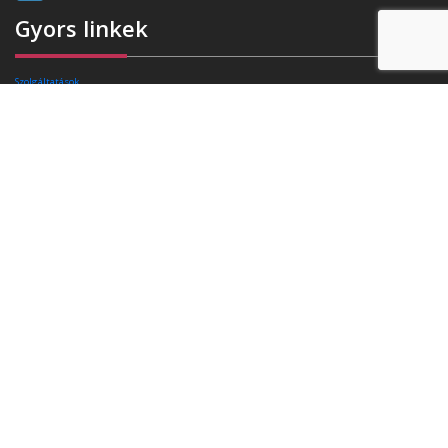
Gyors linkek
Szolgáltatások
Rafibra technológia
Tanúsítványok
Referenciák
Ajánlatkérés
Blog
Kapcsolat
Elérhetőségek
Székhely:
4400 Nyíregyháza, Pazonyi tér 11.
Telefon:
+36 30 174 34 74
E-mail:
info(kukac)triasz-95kft.hu