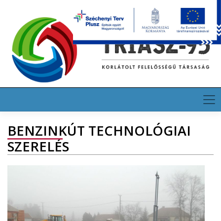
Skip
HU
EN
DE
to
content
BENZINKÚT TECHNOLÓGIAI
SZERELÉS