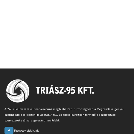
Az SSC alkalmazásával szervezetünk megbízhatóan, biztonságosan, a Megrendelő igényei
szerint tudja teljesíteni feladatát. Az SSC az adott iparágban termelő, és szolgáltató
szervezetek számára egyaránt megfelelő.
Facebook oldalunk