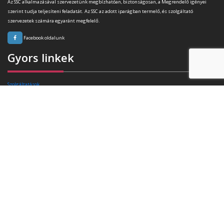
Az SSC alkalmazásával szervezetünk megbízhatóan, biztonságosan, a Megrendelő igényei
szerint tudja teljesíteni feladatát. Az SSC az adott iparágban termelő, és szolgáltató
szervezetek számára egyaránt megfelelő.
Facebook oldalunk
Gyors linkek
Szolgáltatások
Rafibra technológia
Tanúsítványok
Referenciák
Ajánlatkérés
Blog
Kapcsolat
Elérhetőségek
Székhely:
4400 Nyíregyháza, Pazonyi tér 11.
Telefon:
+36 30 174 34 74
E-mail:
info(kukac)triasz-95kft.hu