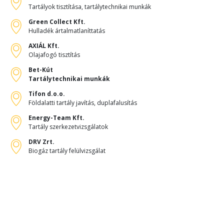
Tartályok tisztítása, tartálytechnikai munkák
Green Collect Kft.
Hulladék ártalmatlaníttatás
AXIÁL Kft.
Olajafogó tisztítás
Bet-Kút
Tartálytechnikai munkák
Tifon d.o.o.
Földalatti tartály javítás, duplafalusítás
Energy-Team Kft.
Tartály szerkezetvizsgálatok
DRV Zrt.
Biogáz tartály felülvizsgálat