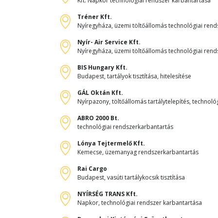
Kft. Napkor technológiai rendszer karbantartása
Tréner Kft.
Nyíregyháza, üzemi töltőállomás technológiai rend
Nyír- Air Service Kft.
Nyíregyháza, üzemi töltőállomás technológiai rend
BIS Hungary Kft.
Budapest, tartályok tisztítása, hitelesítése
GÁL Oktán Kft.
Nyírpazony, töltőállomás tartálytelepítés, technológ
ABRO 2000 Bt.
technológiai rendszerkarbantartás
Lónya Tejtermelő Kft.
Kemecse, üzemanyag rendszerkarbantartás
Rai Cargo
Budapest, vasúti tartálykocsik tisztítása
NYÍRSÉG TRANS Kft.
Napkor, technológiai rendszer karbantartása