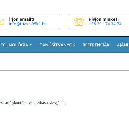
Írjon emailt!
Hívjon minket!
info@triasz-95kft.hu
+36 30 174 34 74
TECHNOLÓGIA
TANÚSÍTVÁNYOK
REFERENCIÁK
AJÁN
s tartálykonténerek tisztítása, vizsgálata