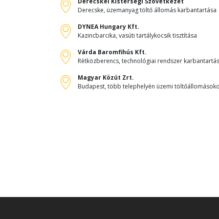
Derecskei Kistérségi Szövetkezet
Derecske, üzemanyag töltő állomás karbantartása
DYNEA Hungary Kft.
Kazincbarcika, vasúti tartálykocsik tisztítása
Várda Baromfihús Kft.
Rétközberencs, technológiai rendszer karbantartá
Magyar Közút Zrt.
Budapest, több telephelyén üzemi töltőállomásokon 