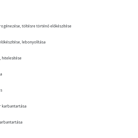
trogénezése, töltésre történő előkészítése
 előkészítése, lebonyolítása
 hitelesítése
ta
ás
r karbantartása
karbantartása