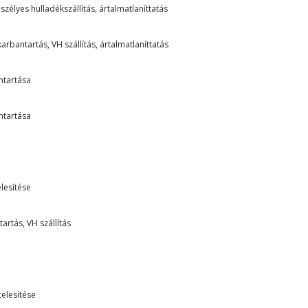
zélyes hulladékszállítás, ártalmatlaníttatás
rbantartás, VH szállítás, ártalmatlaníttatás
ntartása
ntartása
elesítése
artás, VH szállítás
telesítése