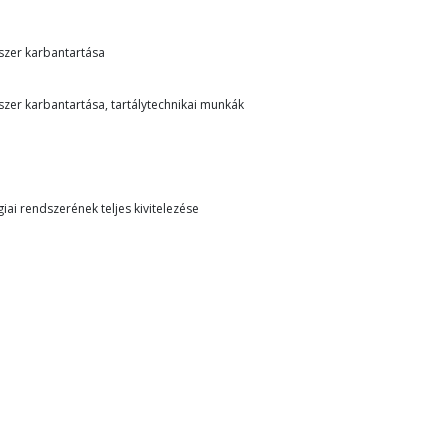
szer karbantartása
szer karbantartása, tartálytechnikai munkák
iai rendszerének teljes kivitelezése