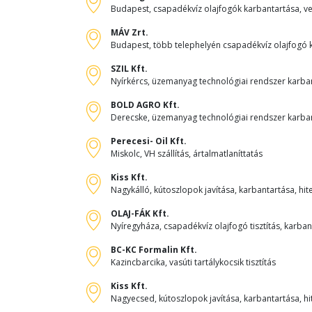
Budapest, csapadékvíz olajfogók karbantartása, ves
MÁV Zrt.
Budapest, több telephelyén csapadékvíz olajfogó ka
SZIL Kft.
Nyírkércs, üzemanyag technológiai rendszer karba
BOLD AGRO Kft.
Derecske, üzemanyag technológiai rendszer karba
Perecesi- Oil Kft.
Miskolc, VH szállítás, ártalmatlaníttatás
Kiss Kft.
Nagykálló, kútoszlopok javítása, karbantartása, hit
OLAJ-FÁK Kft.
Nyíregyháza, csapadékvíz olajfogó tisztítás, karbant
BC-KC Formalin Kft.
Kazincbarcika, vasúti tartálykocsik tisztítás
Kiss Kft.
Nagyecsed, kútoszlopok javítása, karbantartása, hi