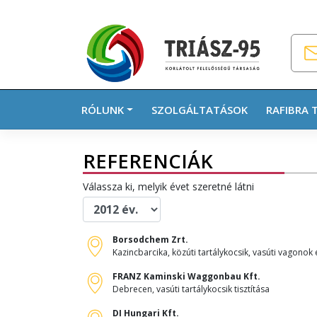
Skip
to
content
RÓLUNK
SZOLGÁLTATÁSOK
RAFIBRA 
REFERENCIÁK
Válassza ki, melyik évet szeretné látni
Borsodchem Zrt.
Kazincbarcika, közúti tartálykocsik, vasúti vagonok é
FRANZ Kaminski Waggonbau Kft.
Debrecen, vasúti tartálykocsik tisztítása
DI Hungari Kft.