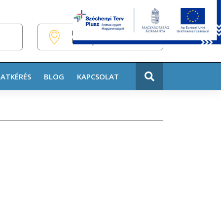
HU
EN
DE
H-440 Nyíregyháza,
Pazonyi tér 11.
LATKÉRÉS
BLOG
KAPCSOLAT