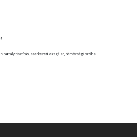
sa
tartály tisztítás, szerkezeti vizsgálat, tömörségi próba