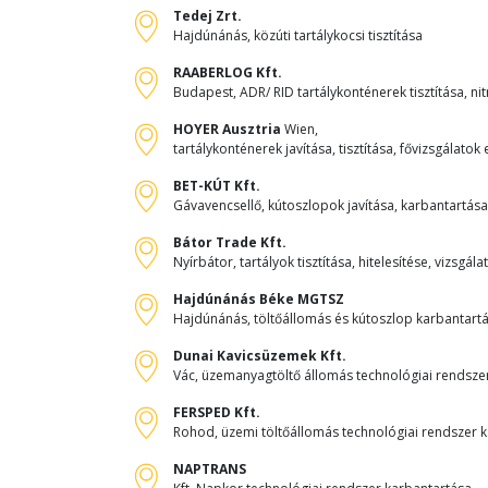
Tedej Zrt.
Hajdúnánás, közúti tartálykocsi tisztítása
RAABERLOG Kft.
Budapest, ADR/ RID tartálykonténerek tisztítása, ni
HOYER Ausztria
Wien,
tartálykonténerek javítása, tisztítása, fővizsgálatok
BET-KÚT Kft.
Gávavencsellő, kútoszlopok javítása, karbantartása,
Bátor Trade Kft.
Nyírbátor, tartályok tisztítása, hitelesítése, vizsgála
Hajdúnánás Béke MGTSZ
Hajdúnánás, töltőállomás és kútoszlop karbantart
Dunai Kavicsüzemek Kft.
Vác, üzemanyagtöltő állomás technológiai rendsze
FERSPED Kft.
Rohod, üzemi töltőállomás technológiai rendszer 
NAPTRANS