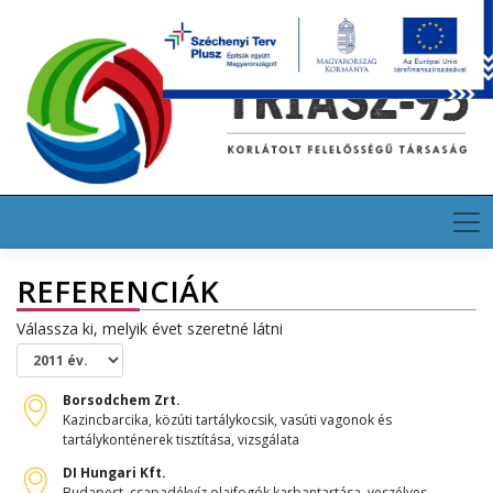
Skip
HU
EN
DE
to
content
REFERENCIÁK
Válassza ki, melyik évet szeretné látni
Borsodchem Zrt.
Kazincbarcika, közúti tartálykocsik, vasúti vagonok és
tartálykonténerek tisztítása, vizsgálata
DI Hungari Kft.
Budapest, csapadékvíz olajfogók karbantartása, veszélyes