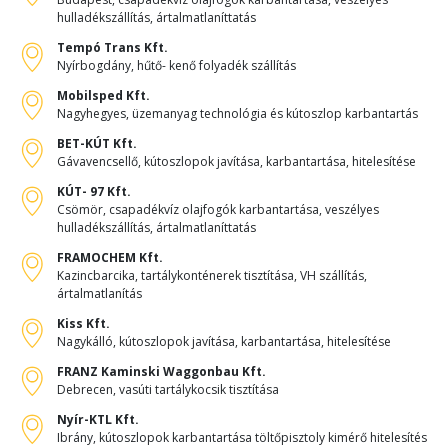
hulladékszállítás, ártalmatlaníttatás
Tempó Trans Kft.
Nyírbogdány, hűtő- kenő folyadék szállítás
Mobilsped Kft.
Nagyhegyes, üzemanyag technológia és kútoszlop karbantartás
BET-KÚT Kft.
Gávavencsellő, kútoszlopok javítása, karbantartása, hitelesítése
KÚT- 97 Kft.
Csömör, csapadékvíz olajfogók karbantartása, veszélyes
hulladékszállítás, ártalmatlaníttatás
FRAMOCHEM Kft.
Kazincbarcika, tartálykonténerek tisztítása, VH szállítás,
ártalmatlanítás
Kiss Kft.
Nagykálló, kútoszlopok javítása, karbantartása, hitelesítése
FRANZ Kaminski Waggonbau Kft.
Debrecen, vasúti tartálykocsik tisztítása
Nyír-KTL Kft.
Ibrány, kútoszlopok karbantartása töltőpisztoly kimérő hitelesítés