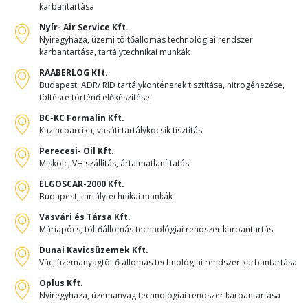
karbantartása
Nyír- Air Service Kft.
Nyíregyháza, üzemi töltőállomás technológiai rendszer
karbantartása, tartálytechnikai munkák
RAABERLOG Kft.
Budapest, ADR/ RID tartálykonténerek tisztítása, nitrogénezése,
töltésre történő előkészítése
BC-KC Formalin Kft.
Kazincbarcika, vasúti tartálykocsik tisztítás
Perecesi- Oil Kft.
Miskolc, VH szállítás, ártalmatlaníttatás
ELGOSCAR-2000 Kft.
Budapest, tartálytechnikai munkák
Vasvári és Társa Kft.
Máriapócs, töltőállomás technológiai rendszer karbantartás
Dunai Kavicsüzemek Kft.
Vác, üzemanyagtöltő állomás technológiai rendszer karbantartása
Oplus Kft.
Nyíregyháza, üzemanyag technológiai rendszer karbantartása