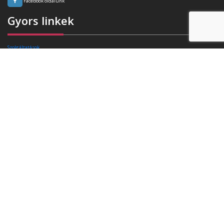
Facebook oldalunk
Gyors linkek
Szolgáltatások
Rafibra technológia
Tanúsítványok
Referenciák
Ajánlatkérés
Blog
Kapcsolat
Elérhetőségek
Székhely:
4400 Nyíregyháza, Pazonyi tér 11.
Telefon:
+36 30 174 34 74
E-mail:
info(kukac)triasz-95kft.hu