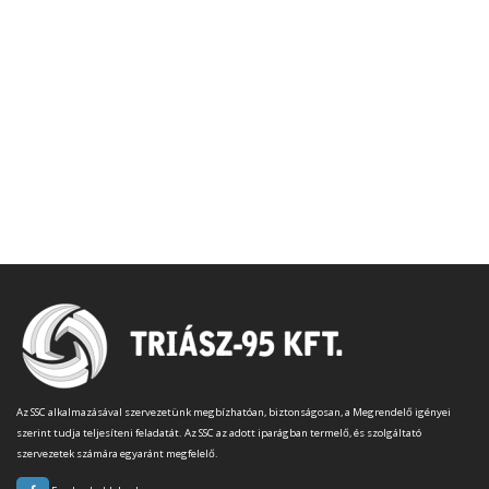
Az SSC alkalmazásával szervezetünk megbízhatóan, biztonságosan, a Megrendelő igényei
szerint tudja teljesíteni feladatát. Az SSC az adott iparágban termelő, és szolgáltató
szervezetek számára egyaránt megfelelő.