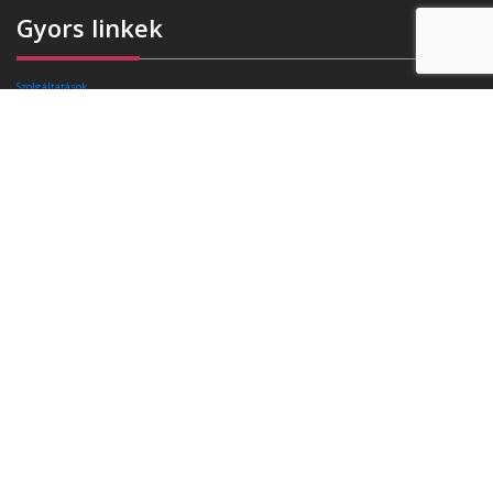
Gyors linkek
Szolgáltatások
Rafibra technológia
Tanúsítványok
Referenciák
Ajánlatkérés
Blog
Kapcsolat
Elérhetőségek
Székhely:
4400 Nyíregyháza, Pazonyi tér 11.
Telefon:
+36 30 174 34 74
E-mail:
info(kukac)triasz-95kft.hu