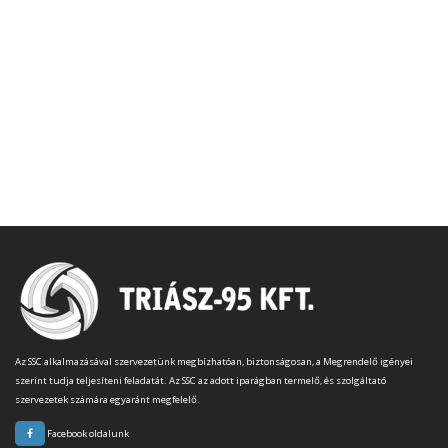
Az SSC alkalmazásával szervezetünk megbízhatóan, biztonságosan, a Megrendelő igényei
szerint tudja teljesíteni feladatát. Az SSC az adott iparágban termelő, és szolgáltató
szervezetek számára egyaránt megfelelő.
Facebook oldalunk