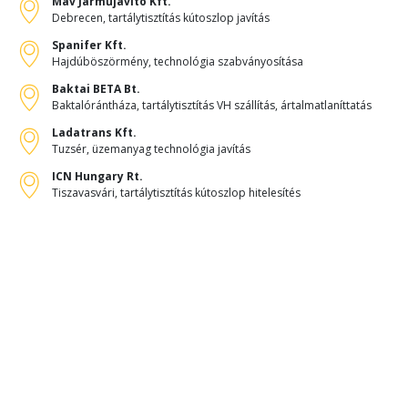
Máv Járműjavító Kft.
Debrecen, tartálytisztítás kútoszlop javítás
Spanifer Kft.
Hajdúböszörmény, technológia szabványosítása
Baktai BETA Bt.
Baktalórántháza, tartálytisztítás VH szállítás, ártalmatlaníttatás
Ladatrans Kft.
Tuzsér, üzemanyag technológia javítás
ICN Hungary Rt.
Tiszavasvári, tartálytisztítás kútoszlop hitelesítés