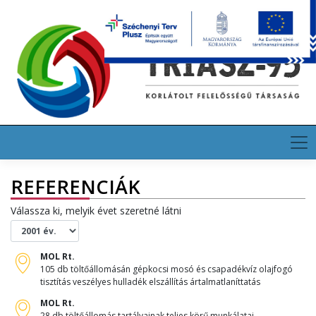
Skip
HU
EN
DE
to
content
REFERENCIÁK
Válassza ki, melyik évet szeretné látni
MOL Rt.
105 db töltőállomásán gépkocsi mosó és csapadékvíz olajfogó
tisztítás veszélyes hulladék elszállítás ártalmatlaníttatás
MOL Rt.
28 db töltőállomás tartályainak teljes körű munkálatai