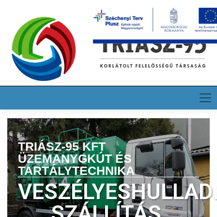
HU
EN
DE
TRIÁSZ-95 KFT
ÜZEMANYGKÚT ÉS
TARTÁLYTECHNIKA
VESZÉLYESHULLAD
SZÁLLÍTÁS,