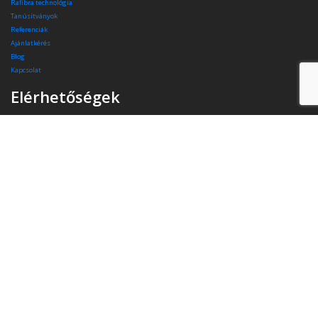
Rafibra technológia
Tanúsítványok
Referenciák
Ajánlatkérés
Blog
Kapcsolat
Elérhetőségek
Székhely:
4400 Nyíregyháza, Pazonyi tér 11.
Telefon:
+36 30 174 34 74
E-mail:
info(kukac)triasz-95kft.hu