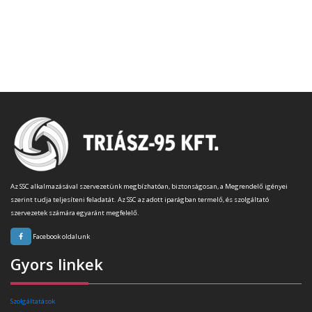
Az SSC alkalmazásával szervezetünk megbízhatóan, biztonságosan, a Megrendelő igényei
szerint tudja teljesíteni feladatát. Az SSC az adott iparágban termelő, és szolgáltató
szervezetek számára egyaránt megfelelő.
Facebook oldalunk
Gyors linkek
Szolgáltatások