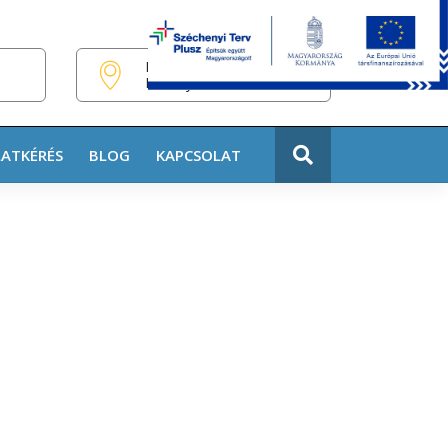
HU
EN
DE
H-440 Nyíregyháza,
Pazonyi tér 11.
LATKÉRÉS
BLOG
KAPCSOLAT