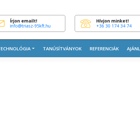
Írjon emailt!
Hívjon minket!
info@triasz-95kft.hu
+36 30 174 34 74
TECHNOLÓGIA
TANÚSÍTVÁNYOK
REFERENCIÁK
AJÁN