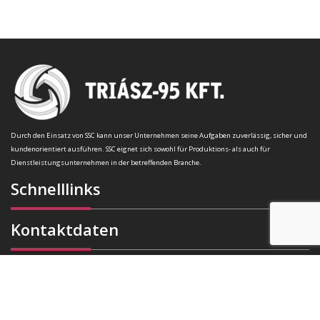
Durch den Einsatz von SSC kann unser Unternehmen seine Aufgaben zuverlässig, sicher und
kundenorientiert ausführen. SSC eignet sich sowohl für Produktions- als auch für
Dienstleistungsunternehmen in der betreffenden Branche.
Schnelllinks
Kontaktdaten
Székhely:
4400 Nyíregyháza, Pazonyi tér 11.
Telefon:
+36 30 174 34 74
E-mail:
info(kukac)triasz-95kft.hu